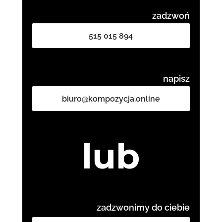
zadzwoń
515 015 894
napisz
biuro@kompozycja.online
lub
zadzwonimy do ciebie