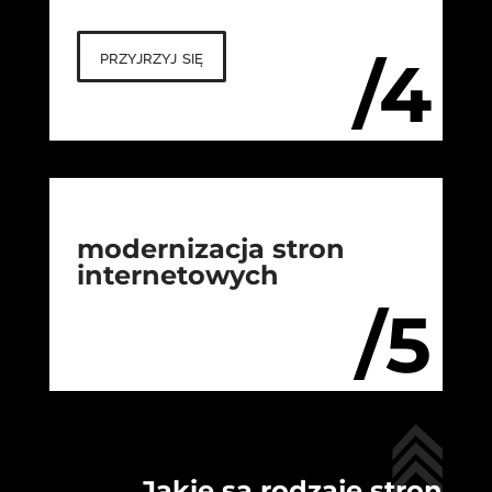
przyjrzyj się
/4
modernizacja stron
internetowych
/5
Jakie są rodzaje stron