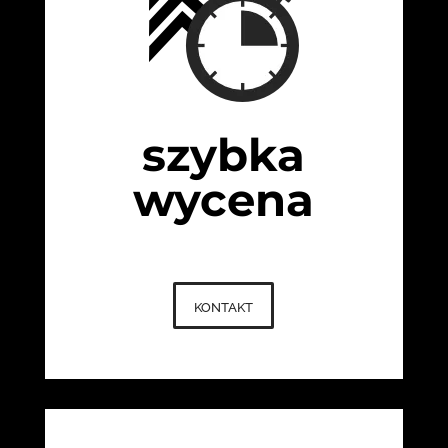
szybka
wycena
kontakt