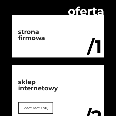
oferta
strona
firmowa
/1
sklep
internetowy
przyjrzyj się