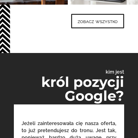
zobacz wszystko
kim jest
król pozycji
Google?
Jeżeli zainteresowała cię nasza oferta,
to już pretendujesz do tronu. Jest tak,
ponieważ bardzo dużą uwagę przy