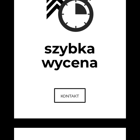
szybka
wycena
kontakt