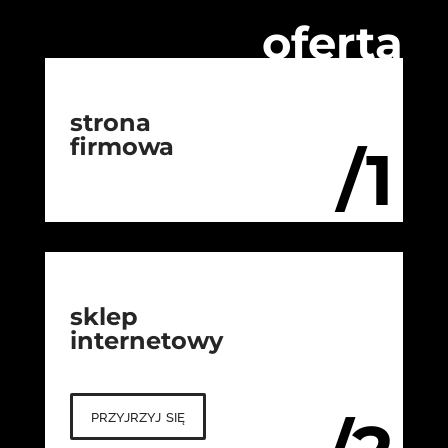
oferta
strona
firmowa
/1
sklep
internetowy
przyjrzyj się