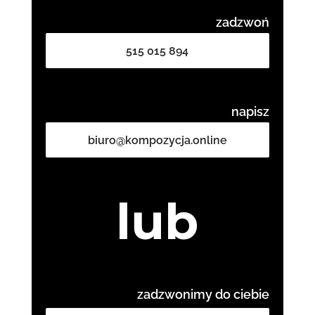
zadzwoń
515 015 894
napisz
biuro@kompozycja.online
lub
zadzwonimy do ciebie