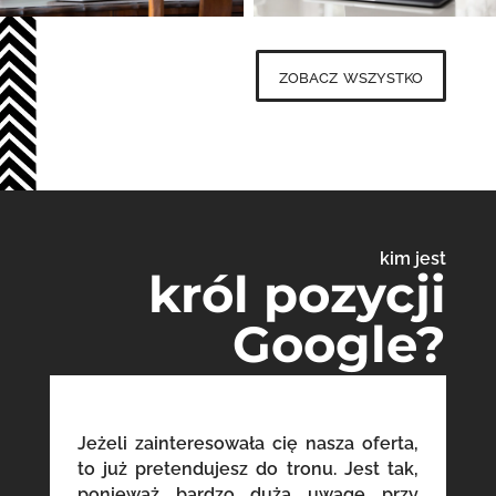
zobacz wszystko
kim jest
król pozycji
Google?
Jeżeli zainteresowała cię nasza oferta,
to już pretendujesz do tronu. Jest tak,
ponieważ bardzo dużą uwagę przy