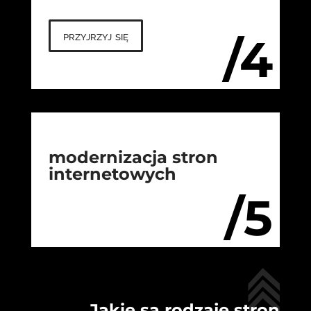
przyjrzyj się
/4
modernizacja stron
internetowych
/5
Jakie są rodzaje stron