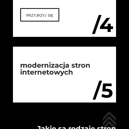
przyjrzyj się
/4
modernizacja stron
internetowych
/5
Jakie są rodzaje stron