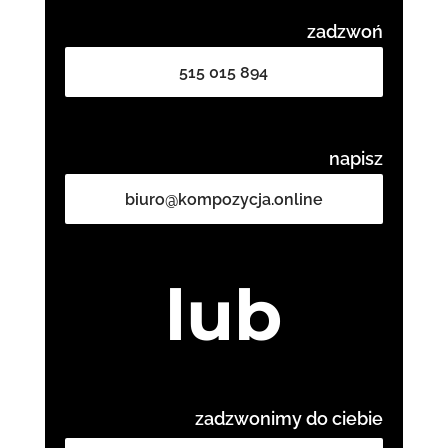
zadzwoń
515 015 894
napisz
biuro@kompozycja.online
lub
zadzwonimy do ciebie