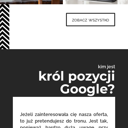
zobacz wszystko
kim jest
król pozycji
Google?
Jeżeli zainteresowała cię nasza oferta,
to już pretendujesz do tronu. Jest tak,
ponieważ bardzo dużą uwagę przy