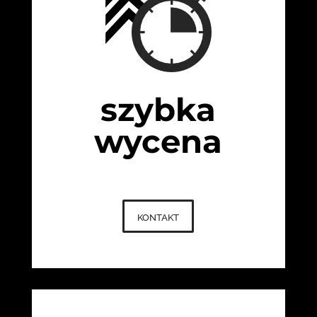
szybka
wycena
kontakt