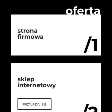
oferta
strona
firmowa
/1
sklep
internetowy
przyjrzyj się