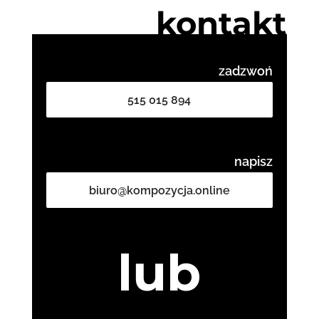
kontakt
zadzwoń
515 015 894
napisz
biuro@kompozycja.online
lub