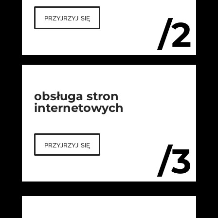
przyjrzyj się
/2
obsługa stron
internetowych
przyjrzyj się
/3