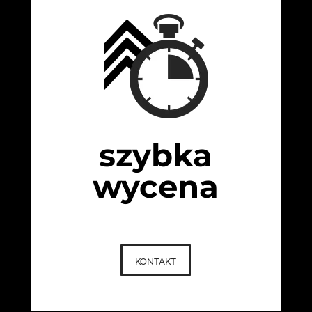
szybka
wycena
kontakt