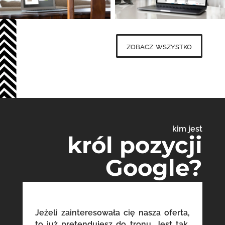
zobacz wszystko
kim jest
król pozycji
Google?
Jeżeli zainteresowała cię nasza oferta,
to już pretendujesz do tronu. Jest tak,