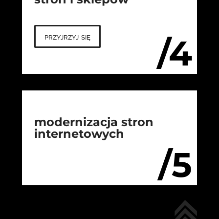
przyjrzyj się
/4
modernizacja stron
internetowych
/5