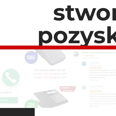
stwo
pozysk