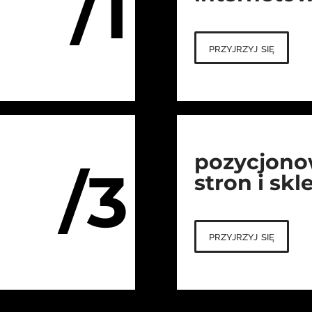
/1
przyjrzyj się
pozycjono
/3
stron i sk
przyjrzyj się