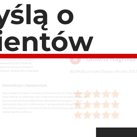
ślą o
lientów