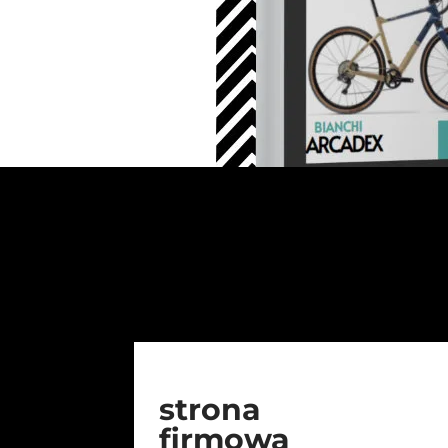
strona
firmowa