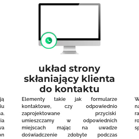
układ strony
skłaniający klienta
do kontaktu
ją
Elementy takie jak formularze
W
iu
kontaktowe, czy odpowiednio
n
a.
zaprojektowane przyciski
r
ia
umieszczamy w odpowiednich
r
wa
miejscach mając na uwadze
s
on
doświadczenie zdobyte podczas