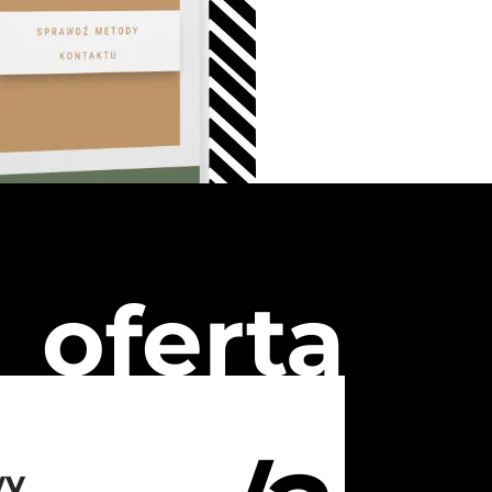
oferta
wy