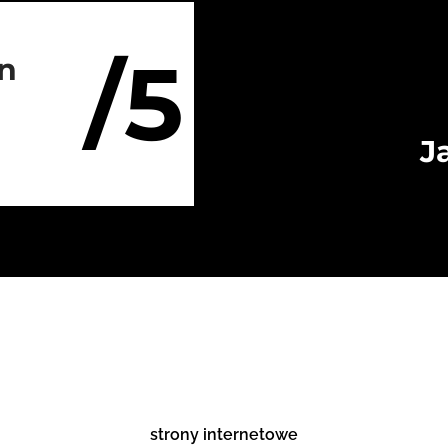
/5
on
J
strony internetowe