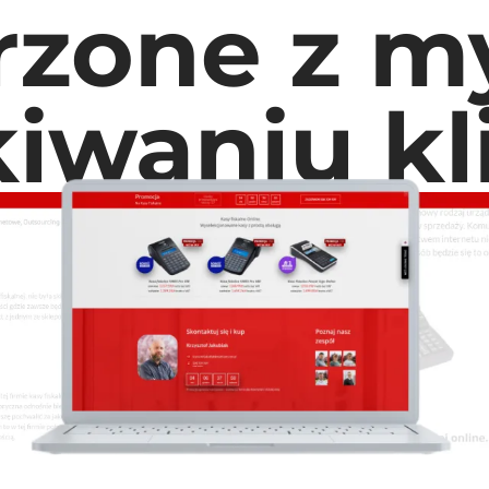
rzone z my
iwaniu k