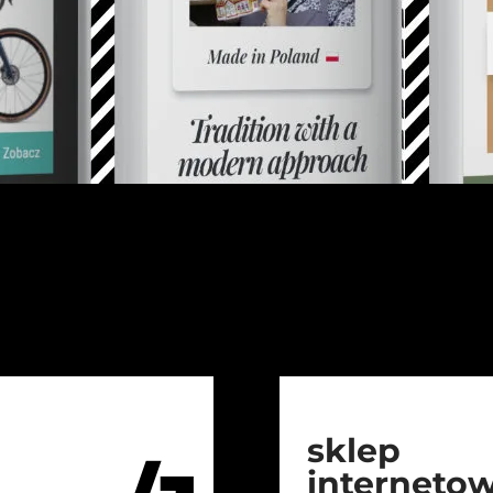
sklep
interneto