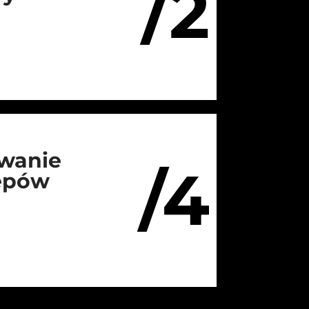
/2
wanie
/4
lepów