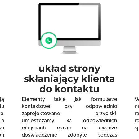
układ strony
skłaniający klienta
do kontaktu
ją
Elementy takie jak formularze
W
iu
kontaktowe, czy odpowiednio
n
a.
zaprojektowane przyciski
r
ia
umieszczamy w odpowiednich
r
wa
miejscach mając na uwadze
s
on
doświadczenie zdobyte podczas