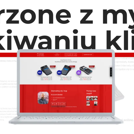
rzone z my
iwaniu k