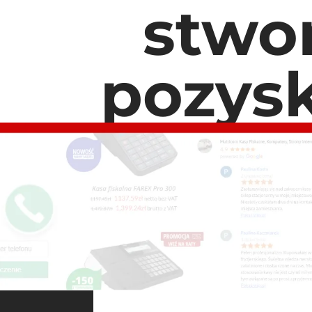
stwo
pozysk