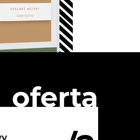
oferta
wy