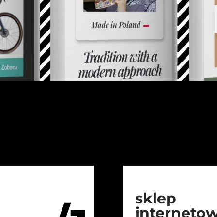
sklep
interneto