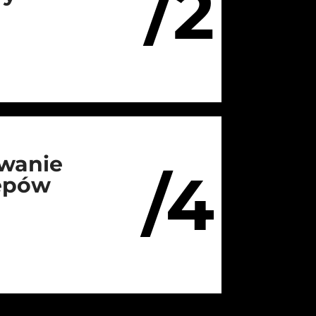
/2
wanie
/4
lepów