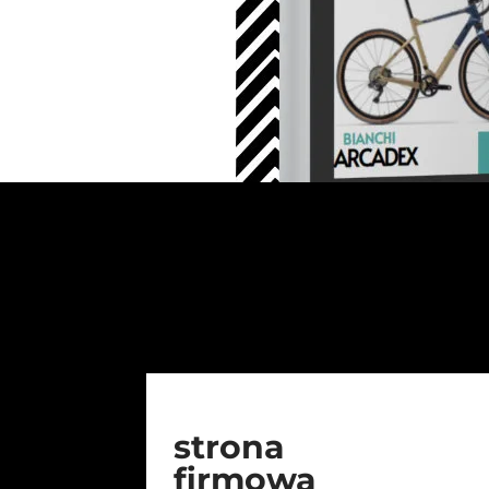
strona
firmowa