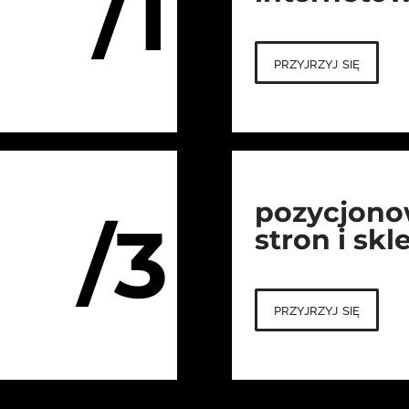
/1
przyjrzyj się
pozycjono
/3
stron i sk
przyjrzyj się