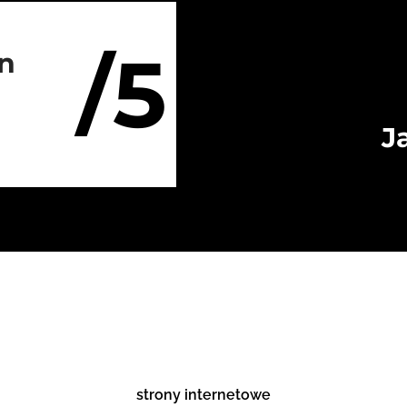
/5
on
J
strony internetowe