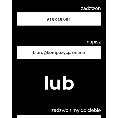
zadzwoń
515 015 894
napisz
biuro@kompozycja.online
lub
zadzwonimy do ciebie