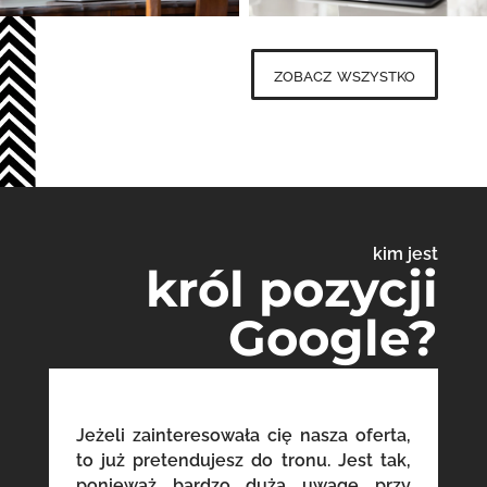
zobacz wszystko
kim jest
król pozycji
Google?
Jeżeli zainteresowała cię nasza oferta,
to już pretendujesz do tronu. Jest tak,
ponieważ bardzo dużą uwagę przy