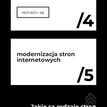
przyjrzyj się
/4
modernizacja stron
internetowych
/5
Jakie są rodzaje stron