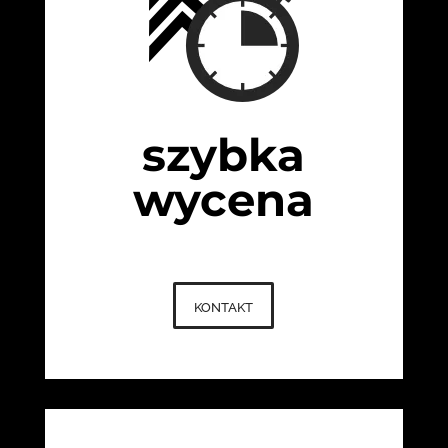
szybka
wycena
kontakt