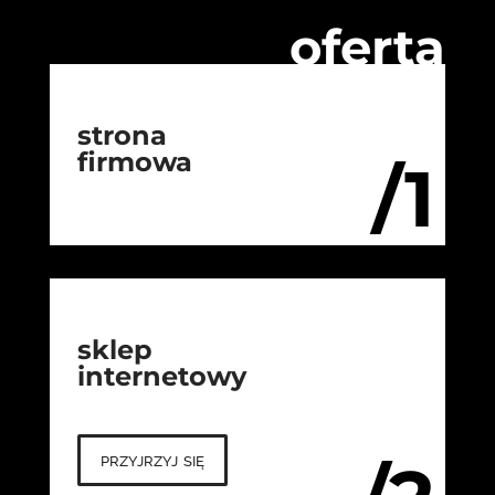
oferta
strona
firmowa
/1
sklep
internetowy
przyjrzyj się