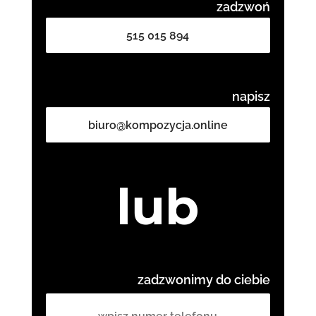
zadzwoń
515 015 894
napisz
biuro@kompozycja.online
lub
zadzwonimy do ciebie