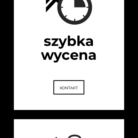
szybka
wycena
kontakt