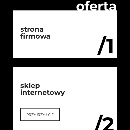
oferta
strona
firmowa
/1
sklep
internetowy
przyjrzyj się
/2