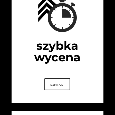
szybka
wycena
kontakt