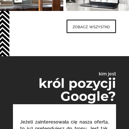
zobacz wszystko
kim jest
król pozycji
Google?
Jeżeli zainteresowała cię nasza oferta,
to już pretendujesz do tronu. Jest tak,