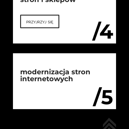
przyjrzyj się
/4
modernizacja stron
internetowych
/5