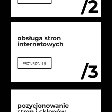
/2
obsługa stron
internetowych
przyjrzyj się
/3
pozycjonowanie
stron i sklepów