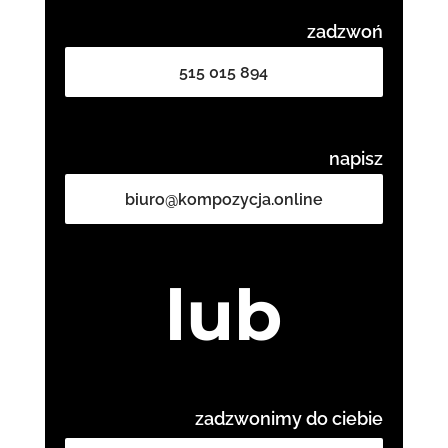
zadzwoń
515 015 894
napisz
biuro@kompozycja.online
lub
zadzwonimy do ciebie