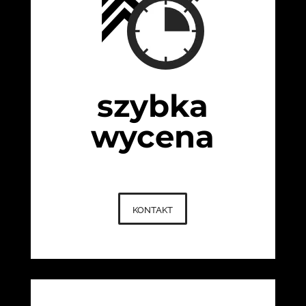
szybka
wycena
kontakt