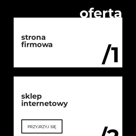
oferta
strona
firmowa
/1
sklep
internetowy
przyjrzyj się