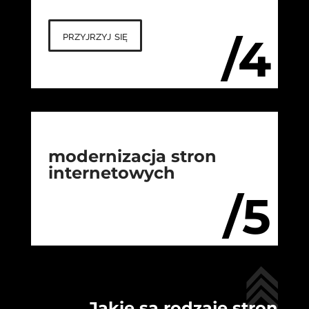
przyjrzyj się
/4
modernizacja stron
internetowych
/5
Jakie są rodzaje stron