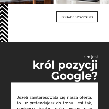
zobacz wszystko
kim jest
król pozycji
Google?
Jeżeli zainteresowała cię nasza oferta,
to już pretendujesz do tronu. Jest tak,
ponieważ bardzo dużą uwagę przy