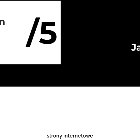
/5
on
J
strony internetowe