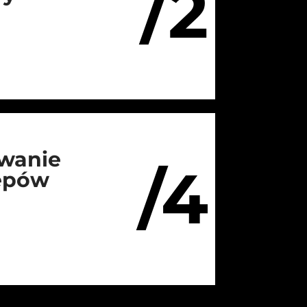
/2
wanie
/4
lepów