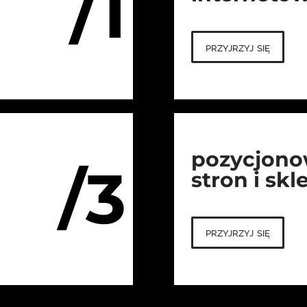
/1
przyjrzyj się
pozycjono
/3
stron i sk
przyjrzyj się