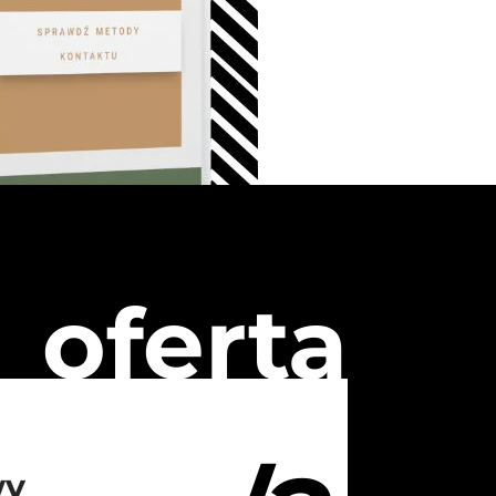
oferta
wy