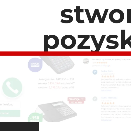
stwo
pozysk