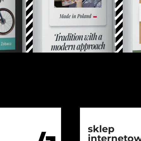
sklep
interneto