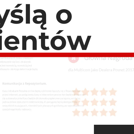
ślą o
lientów