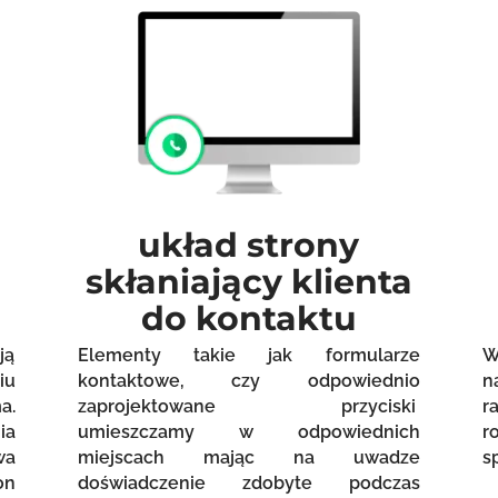
układ strony
skłaniający klienta
do kontaktu
ją
Elementy takie jak formularze
W
iu
kontaktowe, czy odpowiednio
n
a.
zaprojektowane przyciski
r
ia
umieszczamy w odpowiednich
r
wa
miejscach mając na uwadze
s
on
doświadczenie zdobyte podczas