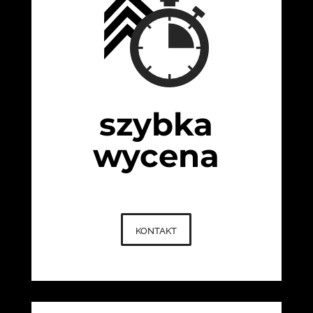
szybka
wycena
kontakt