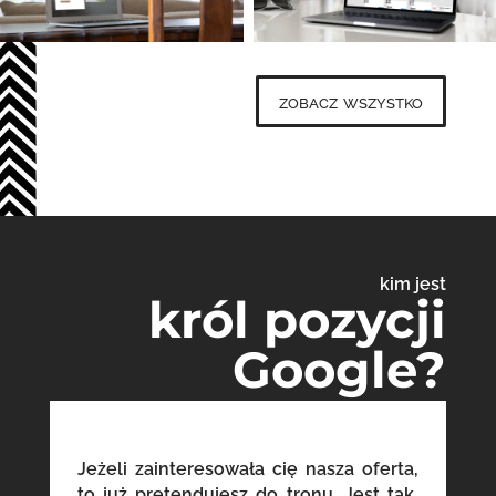
zobacz wszystko
kim jest
król pozycji
Google?
Jeżeli zainteresowała cię nasza oferta,
to już pretendujesz do tronu. Jest tak,