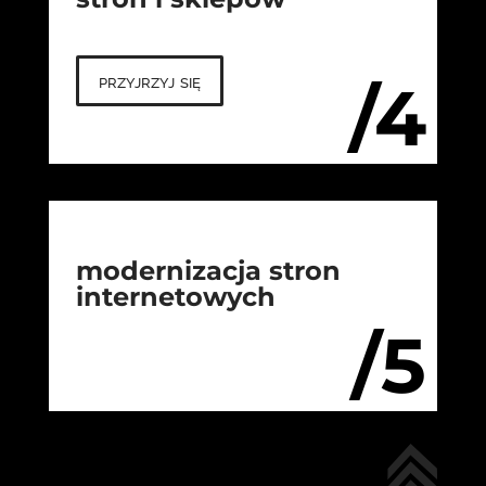
przyjrzyj się
/4
modernizacja stron
internetowych
/5