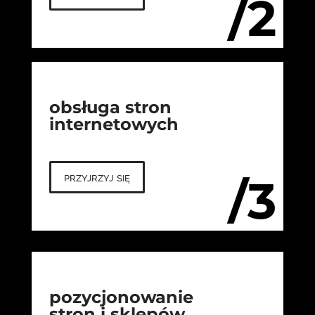
/2
obsługa stron
internetowych
przyjrzyj się
/3
pozycjonowanie
stron i sklepów