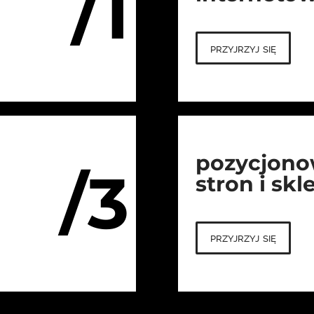
/1
przyjrzyj się
pozycjono
/3
stron i sk
przyjrzyj się