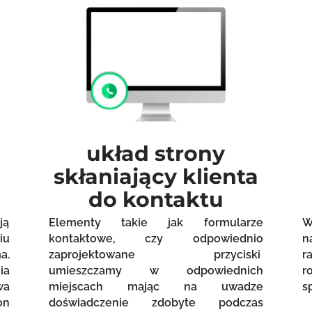
układ strony
skłaniający klienta
do kontaktu
ją
Elementy takie jak formularze
W
iu
kontaktowe, czy odpowiednio
n
a.
zaprojektowane przyciski
r
ia
umieszczamy w odpowiednich
r
wa
miejscach mając na uwadze
s
on
doświadczenie zdobyte podczas