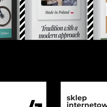
sklep
interneto