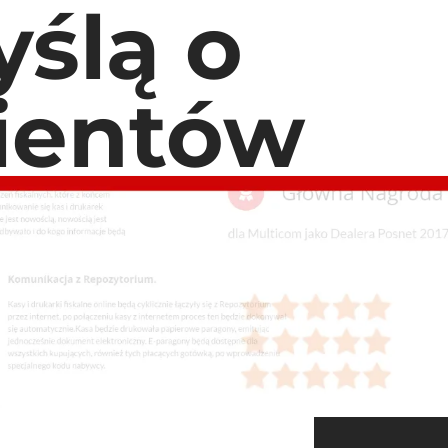
ślą o
lientów