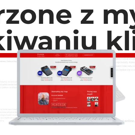
rzone z my
iwaniu k