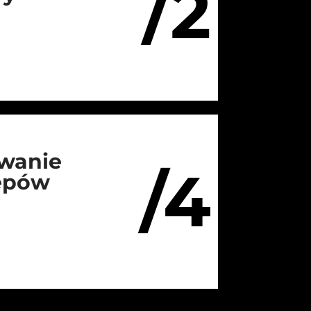
/2
wanie
/4
lepów