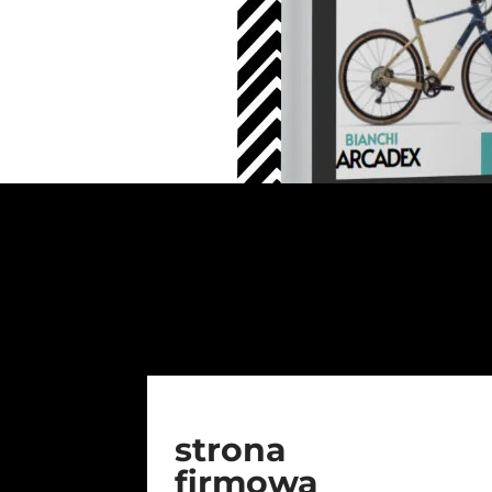
strona
firmowa