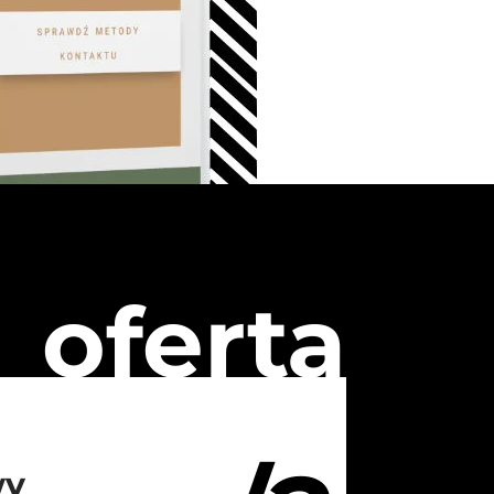
oferta
wy