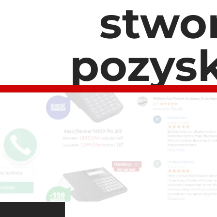
stwo
pozysk