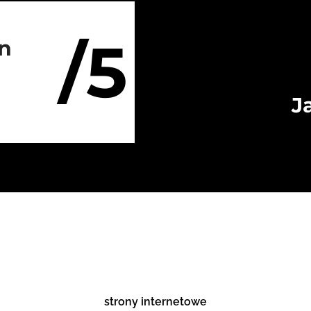
/5
on
J
strony internetowe