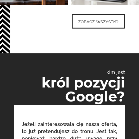
zobacz wszystko
kim jest
król pozycji
Google?
Jeżeli zainteresowała cię nasza oferta,
to już pretendujesz do tronu. Jest tak,
ponieważ bardzo dużą uwagę przy