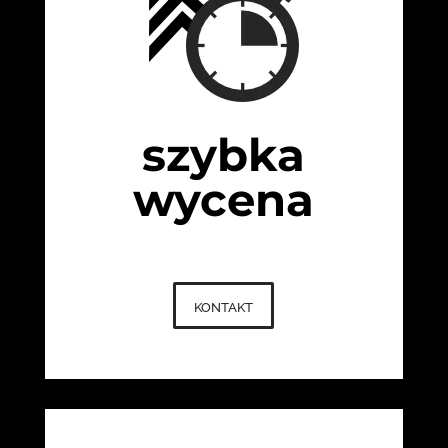
szybka
wycena
kontakt