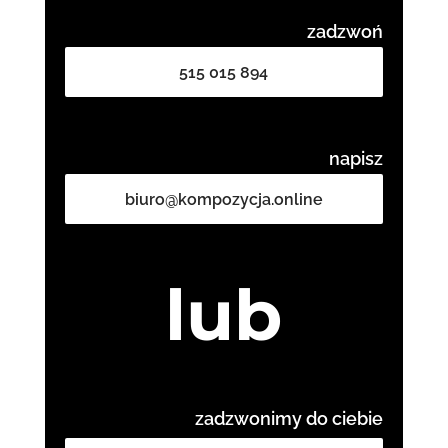
zadzwoń
515 015 894
napisz
biuro@kompozycja.online
lub
zadzwonimy do ciebie