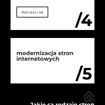
przyjrzyj się
/4
modernizacja stron
internetowych
/5
Jakie są rodzaje stron