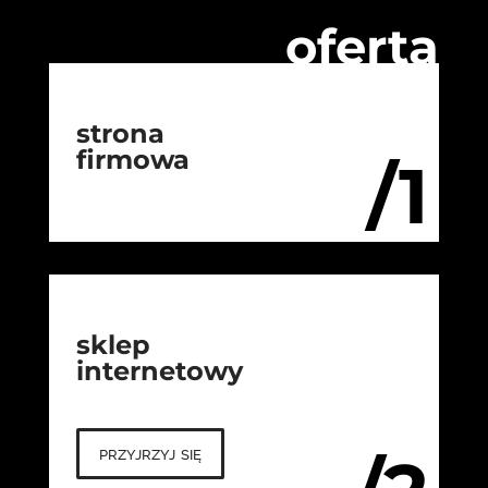
oferta
strona
firmowa
/1
sklep
internetowy
przyjrzyj się