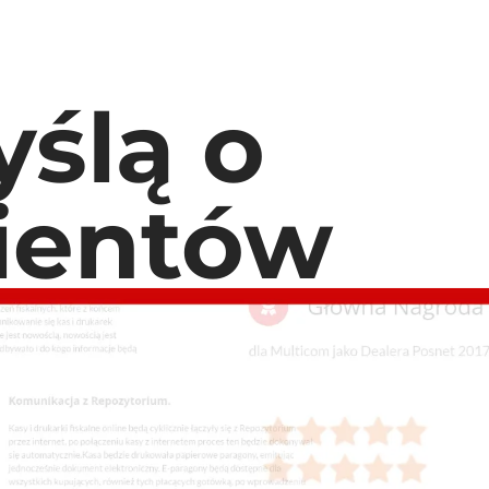
ślą o
lientów