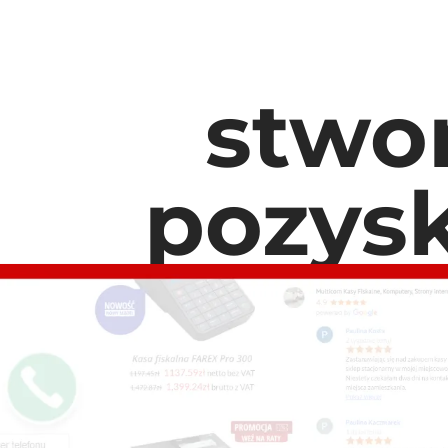
stwo
pozysk