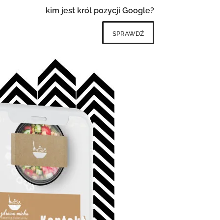
kim jest król pozycji Google?
sprawdź