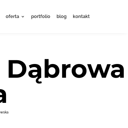
oferta
portfolio
blog
kontakt
e Dąbrowa
a
owska