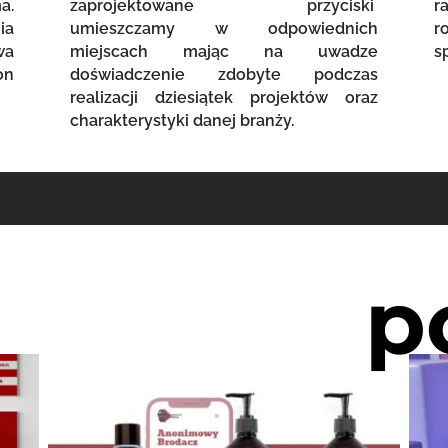
a.
zaprojektowane przyciski
r
ia
umieszczamy w odpowiednich
r
wa
miejscach mając na uwadze
s
on
doświadczenie zdobyte podczas
realizacji dziesiątek projektów oraz
charakterystyki danej branży.
p