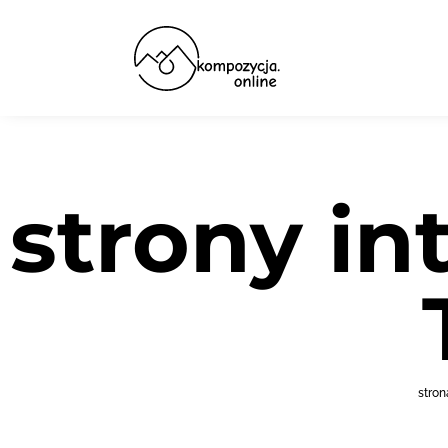
strony i
stro