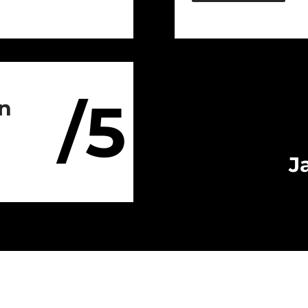
/5
on
J