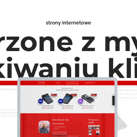
strony internetowe
rzone z my
iwaniu k