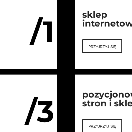
sklep
/1
interneto
przyjrzyj się
pozycjono
/3
stron i sk
przyjrzyj się