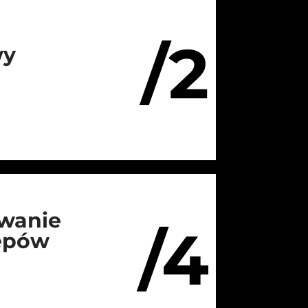
/2
wy
wanie
/4
lepów