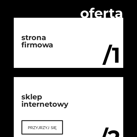
oferta
strona
firmowa
/1
sklep
internetowy
przyjrzyj się