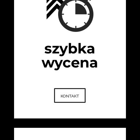
szybka
wycena
kontakt