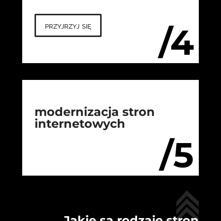
przyjrzyj się
/4
modernizacja stron
internetowych
/5
Jakie są rodzaje stron