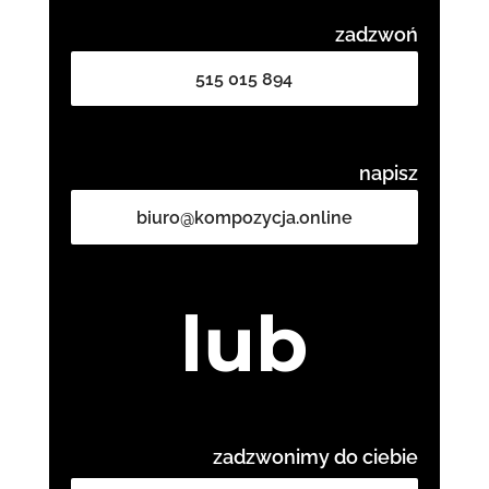
zadzwoń
515 015 894
napisz
biuro@kompozycja.online
lub
zadzwonimy do ciebie