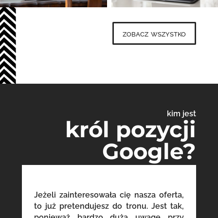
zobacz wszystko
kim jest
król pozycji
Google?
Jeżeli zainteresowała cię nasza oferta,
to już pretendujesz do tronu. Jest tak,
ponieważ bardzo dużą uwagę przy