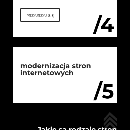
przyjrzyj się
/4
modernizacja stron
internetowych
/5
Jakie są rodzaje stron