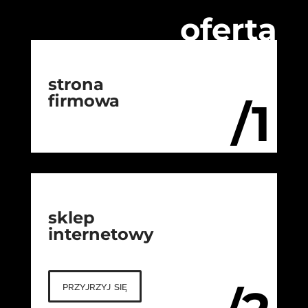
oferta
strona
firmowa
/1
sklep
internetowy
przyjrzyj się