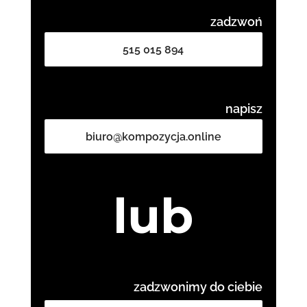
zadzwoń
515 015 894
napisz
biuro@kompozycja.online
lub
zadzwonimy do ciebie