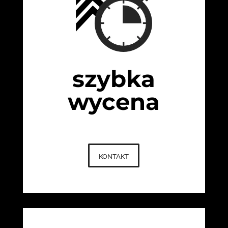
szybka
wycena
kontakt