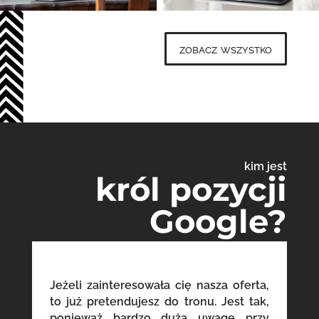
zobacz wszystko
kim jest
król pozycji
Google?
Jeżeli zainteresowała cię nasza oferta,
to już pretendujesz do tronu. Jest tak,
ponieważ bardzo dużą uwagę przy